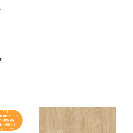
м.
ии
-20%
лнительная
кидка на
минат из
наличия