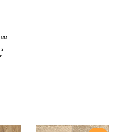
0 мм
ия
ии