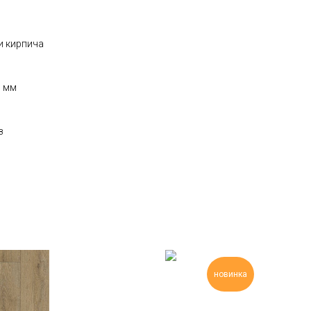
и кирпича
0 мм
з
новинка