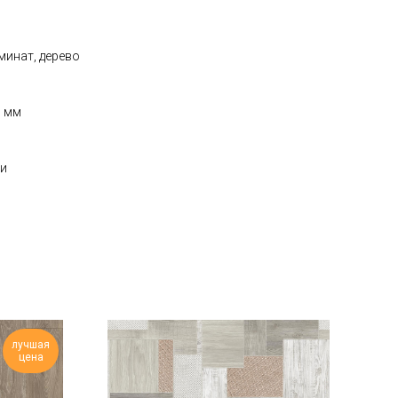
минат, дерево
0 мм
ии
лучшая
цена