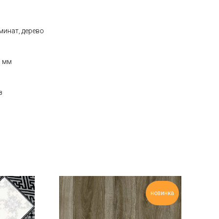
минат, дерево
5 мм
з
новинка